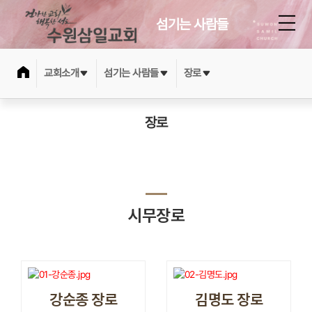
섬기는 사람들
교회소개
섬기는 사람들
장로
장로
시무장로
강순종 장로
김명도 장로